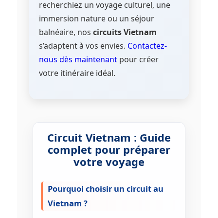
recherchiez un voyage culturel, une
Vietnam complet :
Nord, Centre
coûts. Le choix dépend de vos
immersion nature ou un séjour
et Sud avec Huê, Hoi An, Saigon et
priorités : confort et exclusivité ou
le delta du Mékong (15 à 18
balnéaire, nos
circuits Vietnam
convivialité et budget.
jours).
s’adaptent à vos envies.
Contactez-
nous dès maintenant
pour créer
Circuits hors des sentiers battus
votre itinéraire idéal.
:
Ha Giang, Cao Bang, Mai Chau et
les ethnies minoritaires (12 jours).
Circuits avec extension
balnéaire :
Hoi An – Da Nang –
Nha Trang – Phu Quoc (14 jours).
Circuit Vietnam : Guide
Ces itinéraires offrent un excellent
complet pour préparer
équilibre entre culture, paysages et
votre voyage
détente.
Pourquoi choisir un circuit au
Vietnam ?