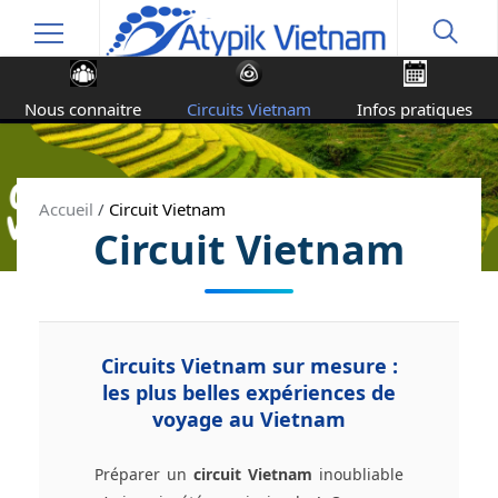
Nous connaitre
Circuits Vietnam
Infos pratiques
Accueil
/
Circuit Vietnam
Circuit Vietnam
Accueil
/
Circuits Vietnam
Circuits Vietnam sur mesure :
les plus belles expériences de
voyage au Vietnam
Préparer un
circuit Vietnam
inoubliable