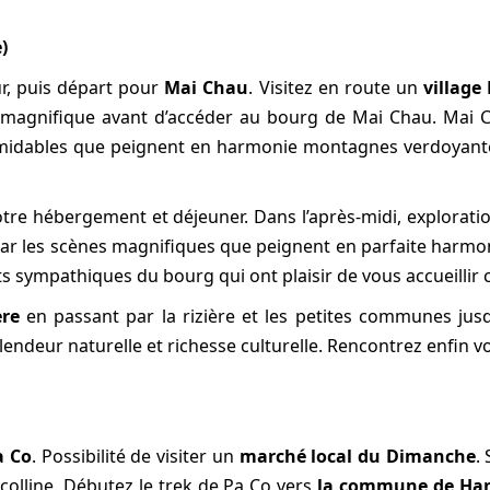
)
ur, puis départ pour
Mai Chau
. Visitez en route un
villag
 magnifique avant d’accéder au bourg de Mai Chau. Mai C
midables que peignent en harmonie montagnes verdoyantes,
votre hébergement et déjeuner. Dans l’après-midi, explorat
ar les scènes magnifiques que peignent en parfaite harmoni
sympathiques du bourg qui ont plaisir de vous accueillir 
ère
en passant par la rizière et les petites communes jus
endeur naturelle et richesse culturelle. Rencontrez enfin v
a Co
. Possibilité de visiter un
marché local du Dimanche
.
colline. Débutez le trek de Pa Co vers
la commune de Han