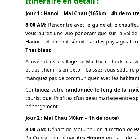
Itinéraire en détail :
Jour 1 : Hanoi – Mai Chau (165km – 4h de route
8:00 AM:
Rencontre avec le guide et le chauffe
vous aurez une vue panoramique sur la vallée
Hanoi. Cet endroit séduit par des paysages for
Thaï blanc
.
Arrivée dans le village de Mai Hich, check in à 
et des chemins en béton. Laissez-vous séduire p
manquez pas de communiquer avec les habitants 
Continuez votre
randonnée le long de la rivi
touristique. Profitez d’un beau mariage entre spl
hébergement.
Jour 2 : Mai Chau (40km – 1h de route)
8:00 AM:
Départ de Mai Chau en direction de
P
Pa Co est peuplé par
des Hmong
en haut de la 