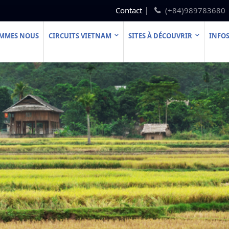
Contact
(+84)989783680
OMMES NOUS
CIRCUITS VIETNAM
SITES À DÉCOUVRIR
INFOS