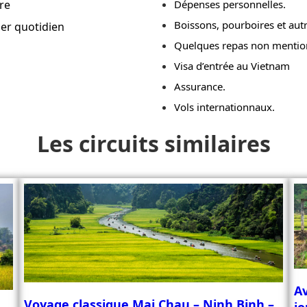
re
Dépenses personnelles.
Boissons, pourboires et aut
er quotidien
Quelques repas non mentio
Visa d’entrée au Vietnam
Assurance.
Vols internationnaux.
Les circuits similaires
Av
Voyage classique Mai Chau – Ninh Binh –
jo