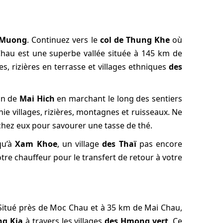
e Muong
. Continuez vers le
col de Thung Khe
où
hau est une superbe vallée située à 145 km de
 rizières en terrasse et villages ethniques
des
ion de
Mai Hich
en marchant le long des sentiers
e villages, rizières, montagnes et ruisseaux. Ne
chez eux pour savourer une tasse de thé.
qu’à
Xam Khoe
, un village
des Thaï
pas encore
otre chauffeur pour le transfert de retour à votre
 Situé près de Moc Chau et à 35 km de Mai Chau,
g Kia
à travers les villages
des Hmong vert
. Ce