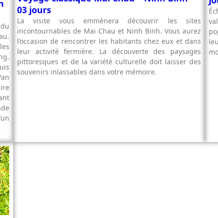
h
03 jours
Éc
La visite vous emmènera découvrir les sites
va
 du
incontournables de Mai Chau et Ninh Binh. Vous aurez
po
au.
l’occasion de rencontrer les habitants chez eux et dans
le
les
leur activité fermière. La découverte des paysages
mo
ng.
pittoresques et de la variété culturelle doit laisser des
uis
souvenirs inlassables dans votre mémoire.
Van
ire
ant
ade
’un