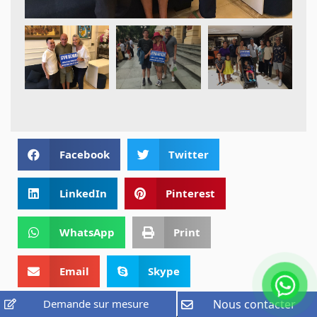
Facebook
Twitter
LinkedIn
Pinterest
WhatsApp
Print
Email
Skype
Demande sur mesure
Nous contacter