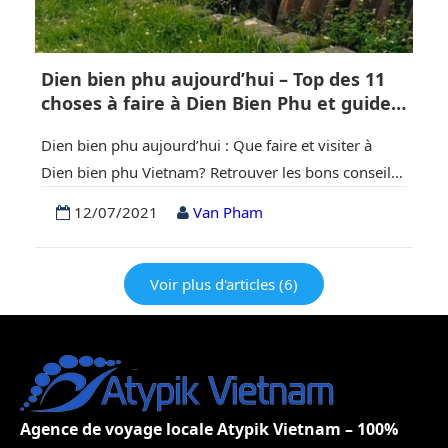
Dien bien phu aujourd’hui – Top des 11
choses à faire à Dien Bien Phu et guide
complet
Dien bien phu aujourd’hui : Que faire et visiter à
Dien bien phu Vietnam? Retrouver les bons conseils,
toutes les infos indispensables à la préparation de
12/07/2021
Van Pham
votre voyage à Dien bien phu. I. Aperçu de Dien Bien
Phu aujourd’hui Dien Bien Phu est une province
montagneuse du nord-ouest, située à environ 500
Voir plus d'articles (6)
km de Hanoi…
Agence de voyage locale Atypik Vietnam – 100%