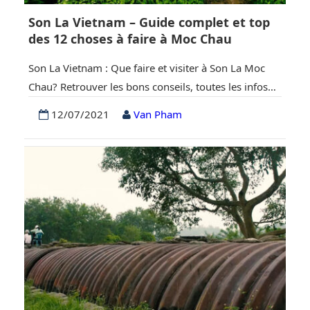
Son La Vietnam – Guide complet et top
des 12 choses à faire à Moc Chau
Son La Vietnam : Que faire et visiter à Son La Moc
Chau? Retrouver les bons conseils, toutes les infos
indispensables à la préparation de votre voyage à
12/07/2021
Van Pham
Son La Moc Chau. I. Aperçu de Son La Vietnam
Caractérisé par un paysage montagneux, les pentes
abruptes des trottoirs de Son La sont recouvertes de
centaines…