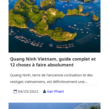
spectaculaires. Ce lieu, qui…
Quang Ninh Vietnam, guide complet et
12 choses à faire absolument
Quang Ninh, terre de l’ancienne civilisation et des
vestiges vietnamiens, est définitivement une
destination incontournable dans votre itinéraire de
04/25/2022
Van Pham
découverte du « pays S ». Étrange mais familière,
Quang Ninh à la première impression attire
complètement les amateurs de beauté avec la