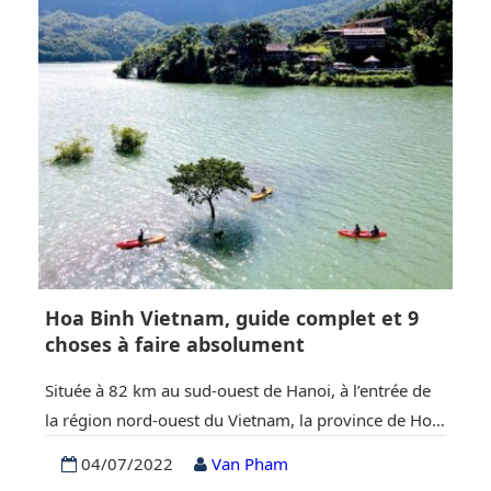
célèbre baie d’Halong, l’île de Tuan Chau et d’autres
destinations merveilleuses. Non seulement la terre…
Hoa Binh Vietnam, guide complet et 9
choses à faire absolument
Située à 82 km au sud-ouest de Hanoi, à l’entrée de
la région nord-ouest du Vietnam, la province de Hoa
Binh est fière d’être le berceau de l’ancien peuple
04/07/2022
Van Pham
Muong, avec de nombreuses caractéristiques