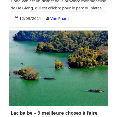
Dong Van est un district de la province montagneuse
de Ha Giang, qui est célèbre pour le parc du plateau
karstique de Dong Van. En parlant de plateau
12/09/2021
Van Pham
karstique, beaucoup de gens imaginent facilement
un paysage stérile avec seulement des rochers et des
montagnes. Au contraire, cette terre nourrit de
nombreuses fleurs magnifiques, colorées et…
Lac ba be – 9 meilleure choses à faire