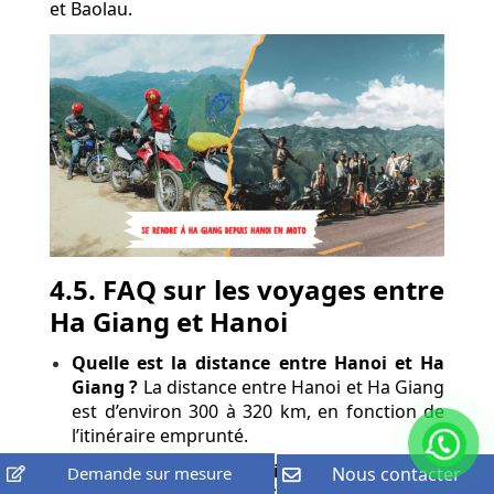
et Baolau.
4.5. FAQ sur les voyages entre
Ha Giang et Hanoi
Quelle est la distance entre Hanoi et Ha
Giang ?
La distance entre Hanoi et Ha Giang
est d’environ 300 à 320 km, en fonction de
l’itinéraire emprunté.
Quelles sont les options de transport
Demande sur mesure
Nous contacter