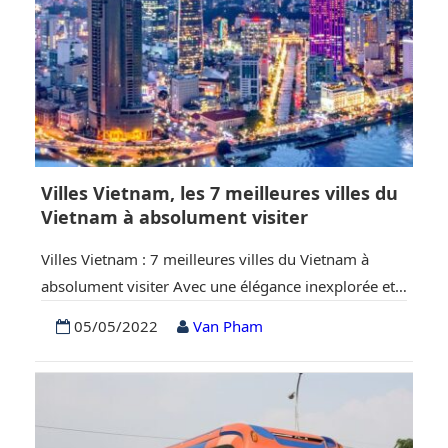
Villes Vietnam, les 7 meilleures villes du
Vietnam à absolument visiter
Villes Vietnam : 7 meilleures villes du Vietnam à
absolument visiter Avec une élégance inexplorée et
des paysages pittoresques, le Vietnam est l’une des
05/05/2022
Van Pham
destinations les plus négligées d’Asie qui doit être
visitée pour une escapade quintessentielle en 2022 !
Assurez-vous de lire cette liste des 7 meilleures villes
du Vietnam à absolument visiter et…