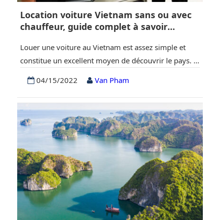
Location voiture Vietnam sans ou avec
chauffeur, guide complet à savoir
absolument
Louer une voiture au Vietnam est assez simple et
constitue un excellent moyen de découvrir le pays. Si
la location d’une voiture à Hanoi n’est probablement
04/15/2022
Van Pham
pas une bonne idée, d’autres régions du pays se
prêtent parfaitement à une exploration par la route.
Ce guide sur la location de voiture au Vietnam vous
fournira des…