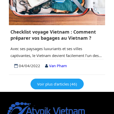
Checklist voyage Vietnam : Comment
préparer vos bagages au Vietnam ?
Avec ses paysages luxuriants et ses villes
captivantes, le Vietnam devient facilement l’un des
grands noms de l’Asie du Sud-Est. Le pays a
04/04/2022
Van Pham
beaucoup de variété à offrir : plages de sable blanc,
immenses rizières, pagodes vénérables, villes
animées, îles calcaires, etc. De nombreuses
Voir plus d'articles (46)
expériences intéressantes et de beaux moments
vous attendent dans ce beau…