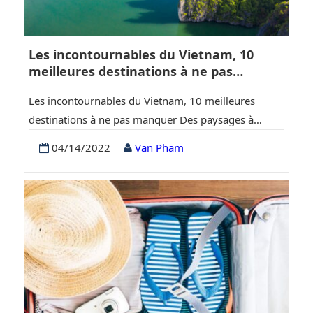
Les incontournables du Vietnam, 10
meilleures destinations à ne pas
manquer
Les incontournables du Vietnam, 10 meilleures
destinations à ne pas manquer Des paysages à
couper le souffle, des habitants amicaux et
04/14/2022
Van Pham
hospitaliers, des prix abordables, le Vietnam est un
endroit étonnant pour tout cela. Vous ne savez peut-
être pas que le Vietnam offre toutes les expériences
hors des sentiers battus que vous recherchez.
Chaque ville…