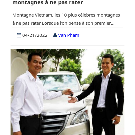
montagnes à ne pas rater
Montagne Vietnam, les 10 plus célèbres montagnes
à ne pas rater Lorsque l’on pense à son premier
voyage au Vietnam, les endroits les plus populaires
04/21/2022
Van Pham
qui viennent souvent à l’esprit des voyageurs sont :
Hanoi, la baie d’Halong, Sapa, Danang, Hoian, Nha
Trang, Phu Quoc et Saigon. Cependant, ce beau pays
ne se résume pas…