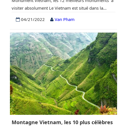
Monument Vietnam, les 12 meilleurs monuments à
visiter absolument Le Vietnam est situé dans la
péninsule indochinoise, en Asie du Sud-Est. Le
04/21/2022
Van Pham
Vietnam partage ses frontières avec la Chine, le
Cambodge, le Laos et la mer de Chine méridionale.
Pays dynamique à l’histoire riche, le Vietnam est
également connu pour sa beauté à couper le…
Montagne Vietnam, les 10 plus célèbres