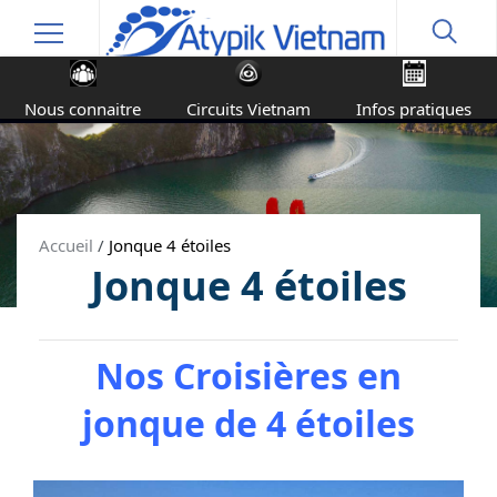
Nous connaitre
Circuits Vietnam
Infos pratiques
Accueil
/
Jonque 4 étoiles
Jonque 4 étoiles
Nos Croisières en
jonque de 4 étoiles