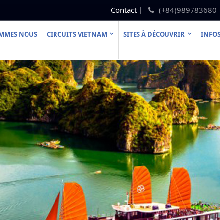
Contact
(+84)989783680
OMMES NOUS
CIRCUITS VIETNAM
SITES À DÉCOUVRIR
INFOS