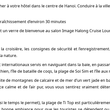
er à votre hôtel dans le centre de Hanoi. Conduire à la vi
fraîchissement d’environ 30 minutes
 et un verre de bienvenue au salon Image Halong Cruise Lo
 la croisière, les consignes de sécurité et l’enregistremen
la nature.
internationaux servis en naviguant dans la baie, en passant
hien, l’île de bataille de coqs, la plage de Soi Sim et l’île aux
faite de montagnes de calcaire et de mer d’un vert jade en 
ce calme et de l’air pur, vous vous sentirez vraiment dét
 (si le temps le permet), la plage de Ti Top est particulièr
 une bonne ambiance pour que les touristes se détendent 