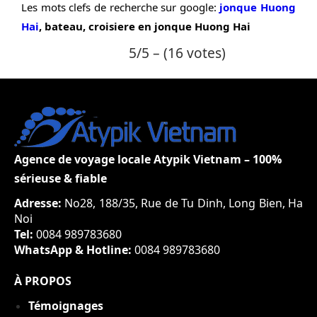
Les mots clefs de recherche sur google:
jonque Huong
Hai
, bateau, croisiere en jonque Huong Hai
5/5 – (16 votes)
Agence de voyage locale Atypik Vietnam – 100%
sérieuse & fiable
Adresse:
No28, 188/35, Rue de Tu Dinh, Long Bien, Ha
Noi
Tel:
0084 989783680
WhatsApp & Hotline:
0084 989783680
À PROPOS
Témoignages