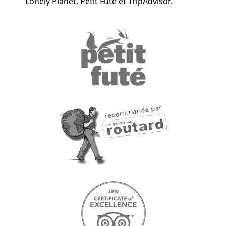
Lonely Planet, Petit Futé et TripAdvisor.