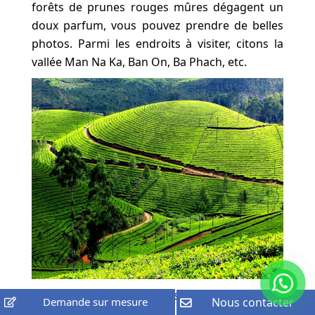
forêts de prunes rouges mûres dégagent un
doux parfum, vous pouvez prendre de belles
photos. Parmi les endroits à visiter, citons la
vallée Man Na Ka, Ban On, Ba Phach, etc.
Fin mai – début juin est la saison où les chutes
Demande sur mesure
Nous contacter
d’eau de Mu Cang Chai, le paysage est comme