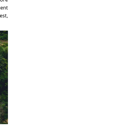
tent
est,