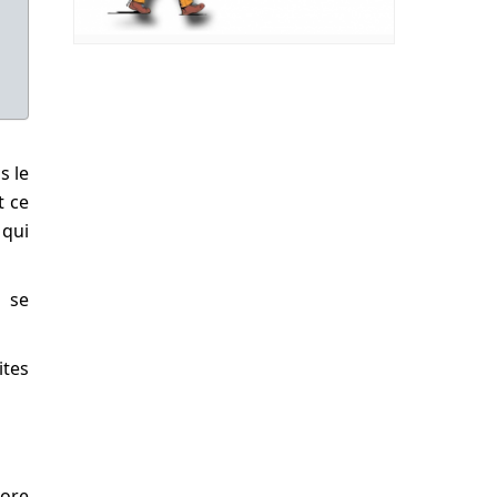
s le
t ce
 qui
s se
ites
core