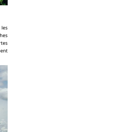
 les
ches
rtes
nent