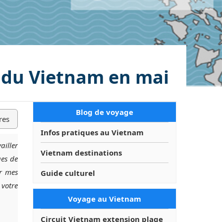
 du Vietnam en mai
Blog de voyage
res
Infos pratiques au Vietnam
ailler
Vietnam destinations
ges de
er mes
Guide culturel
 votre
Voyage au Vietnam
Circuit Vietnam extension plage