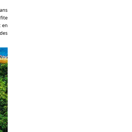
dans
fite
t en
odes