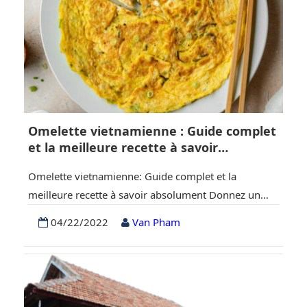
Omelette vietnamienne : Guide complet
et la meilleure recette à savoir
absolument
Omelette vietnamienne: Guide complet et la
meilleure recette à savoir absolument Donnez un
coup de jeune à vos œufs en préparant l’ultime
04/22/2022
Van Pham
omelette vietnamienne aux œufs, ou Trung Chien.
Des œufs légers et moelleux sont remplis de nouilles
de verre, de champignons, d’oignons verts et
d’échalotes. La texture et la saveur ne manquent pas
ici…