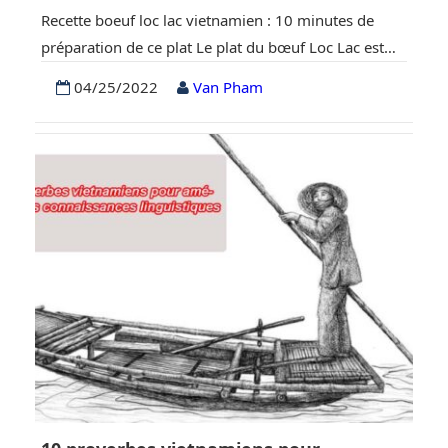
Recette boeuf loc lac vietnamien : 10 minutes de
préparation de ce plat Le plat du bœuf Loc Lac est
une recette vietnamienne authentique à base de
04/25/2022
Van Pham
bœuf tendre dans une sauce savoureuse. Cette
recette facile de boeuf secoué (bo luc lac) se prépare
en 10 minutes et a le même goût que les restaurants
vietnamiens…