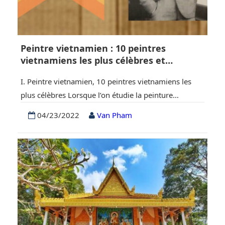
Peintre vietnamien : 10 peintres
vietnamiens les plus célèbres et
peinture vietnamienne
I. Peintre vietnamien, 10 peintres vietnamiens les
plus célèbres Lorsque l’on étudie la peinture
vietnamienne, en particulier l’art moderne, on est
04/23/2022
Van Pham
surpris par les nombreux chefs-d’œuvre créés par les
peintres du Vietnam. Ces auteurs ont été célèbres
non seulement dans le pays mais aussi dans le
monde entier. Qui sont-ils ? 1. Peintre Nguyen Gia…