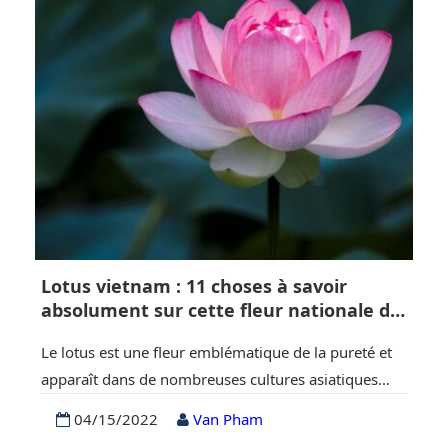
elles reflètent parfaitement le mode de vie des
locaux. Le Vietnam peut être…
Lotus vietnam : 11 choses à savoir
absolument sur cette fleur nationale du
Vietnam
Le lotus est une fleur emblématique de la pureté et
apparaît dans de nombreuses cultures asiatiques
anciennes. C’est une sorte de fleur spéciale que les
04/15/2022
Van Pham
gens aiment et idolâtrent, surtout dans la culture