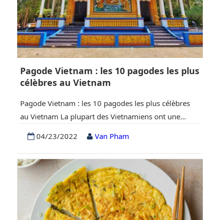
Pagode Vietnam : les 10 pagodes les plus
célèbres au Vietnam
Pagode Vietnam : les 10 pagodes les plus célèbres
au Vietnam La plupart des Vietnamiens ont une
religion. Certaines personnes suivent le catholicisme,
04/23/2022
Van Pham
d’autres le caodaïsme et d’autres encore le
bouddhisme. Chaque religion a le nom de son lieu
de culte particulier. Celui du catholicisme s’appelle
église (vietnamien : Nhà Thờ), celui du caodaïsme
s’appelle…