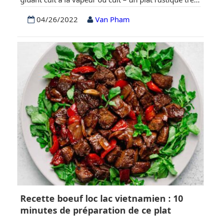
répandu dans de nombreux pays asiatiques. En tant
04/26/2022
Van Pham
que Vietnamien, vous aimez peut-être aussi manger
du riz gluant ou vous avez déjà mangé ce plat au
moins une fois dans votre vie….
Recette boeuf loc lac vietnamien : 10
minutes de préparation de ce plat