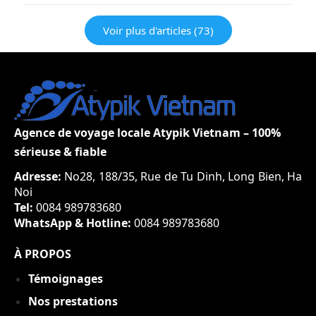
bouddhiste. Le symbole du lotus au Vietnam est
l’icône des personnages vietnamiens et a des
Voir plus d'articles (73)
significations intéressantes dans divers aspects tels
que…
Agence de voyage locale Atypik Vietnam – 100%
sérieuse & fiable
Adresse:
No28, 188/35, Rue de Tu Dinh, Long Bien, Ha
Noi
Tel:
0084 989783680
WhatsApp & Hotline:
0084 989783680
À PROPOS
Témoignages
Nos prestations