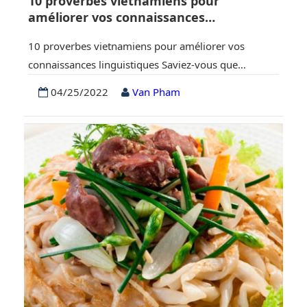
10 proverbes vietnamiens pour
améliorer vos connaissances
linguistiques
10 proverbes vietnamiens pour améliorer vos
connaissances linguistiques Saviez-vous que
l’apprentissage des proverbes vietnamiens est un
04/25/2022
Van Pham
excellent moyen de s’exprimer comme un natif et
d’impressionner les habitants ? Le Vietnam est un
pays qui a plus de mille ans d’histoire. Nos ancêtres
ont distillé leur lot de défis de la vie dans une
multitude de…