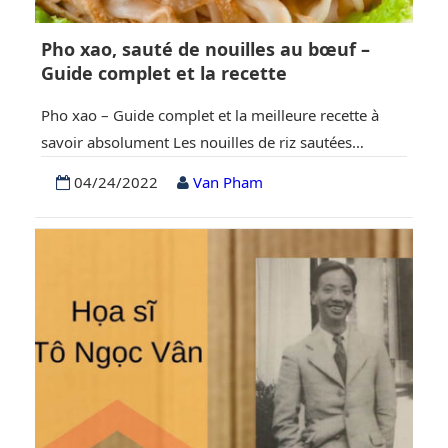
Pho xao, sauté de nouilles au bœuf –
Guide complet et la recette
Pho xao – Guide complet et la meilleure recette à
savoir absolument Les nouilles de riz sautées
vietnamiennes au bœuf (Pho Xao Thit Bo) sont un
04/24/2022
Van Pham
plat délicieux à base de bœuf tendre et savoureux et
de nouilles de riz tendres. Tout est prêt en seulement
15 à 20 minutes ! Un excellent plat rapide…