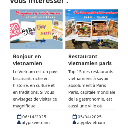
vous intéresser :
Bonjour en
Restaurant
Frui
vietnamien
vietnamien paris
Le Vietnam est un pays
Top 15 des restaurants
Fruits
fascinant, riche en
vietnamiens à savoir
fruits 
histoire, en culture et
absolument à Paris
absolu
en traditions. Si vous
Paris, capitale mondiale
Vietna
envisagez de visiter ce
de la gastronomie, est
bénéfi
magnifique...
aussi une ville où...
tropica
culture
06/14/2025
05/04/2025
atypikvietnam
atypikvietnam
04