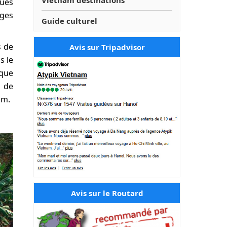
Vietnam destinations
gues
ages
Guide culturel
s de
Avis sur Tripadvisor
s le
ique
s de
am.
Avis sur le Routard