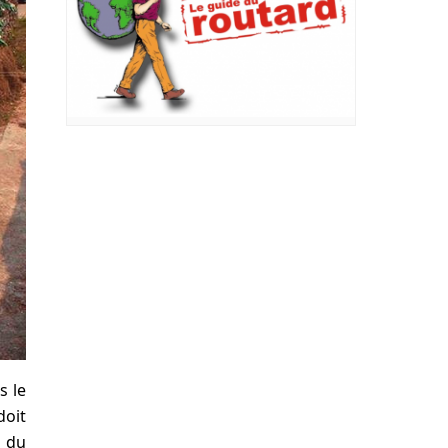
s le
doit
s du