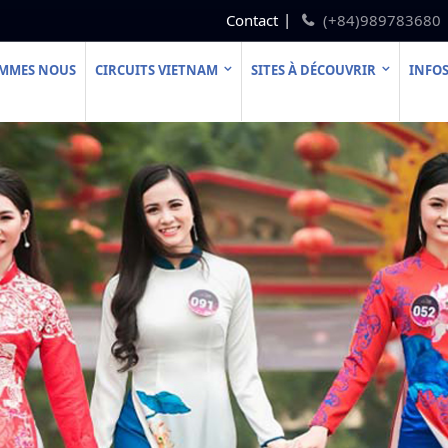
Contact
(+84)989783680
OMMES NOUS
CIRCUITS VIETNAM
SITES À DÉCOUVRIR
INFOS