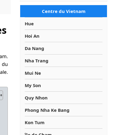
Centre du Vietnam
Hue
es
Hoi An
Da Nang
nam.
Nha Trang
t du
ale.
Mui Ne
My Son
Quy Nhon
Phong Nha Ke Bang
Kon Tum
île de Cham