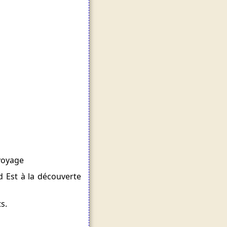
voyage
d Est à la découverte
s.