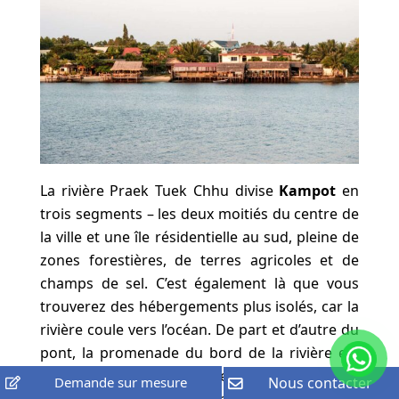
La rivière Praek Tuek Chhu divise
Kampot
en
trois segments – les deux moitiés du centre de
la ville et une île résidentielle au sud, pleine de
zones forestières, de terres agricoles et de
champs de sel. C’est également là que vous
trouverez des hébergements plus isolés, car la
rivière coule vers l’océan. De part et d’autre du
pont, la promenade du bord de la rivière est
l’endroit où vous trouverez un ensemble de
Demande sur mesure
Nous contacter
bungalows et de restaurants avec vue, très