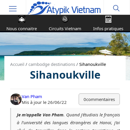
Nous connaitre
Circuits Vietnam
Infos pratiques
Accueil
/
cambodge destinations
/
Sihanoukville
Sihanoukville
Van Pham
0
commentaires
Mis à jour le 26/06/22
Je m’appelle Van Pham
. Quand j’étudiais le français
à l’université des langues étrangères de Hanoi, j’ai