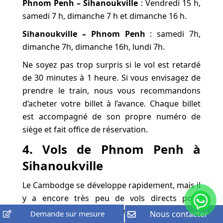
Phnom Penh – Sihanoukville
: Vendredi 15 h,
samedi 7 h, dimanche 7 h et dimanche 16 h.
Sihanoukville – Phnom Penh
: samedi 7h,
dimanche 7h, dimanche 16h, lundi 7h.
Ne soyez pas trop surpris si le vol est retardé
de 30 minutes à 1 heure. Si vous envisagez de
prendre le train, nous vous recommandons
d’acheter votre billet à l’avance. Chaque billet
est accompagné de son propre numéro de
siège et fait office de réservation.
4. Vols de Phnom Penh à
Sihanoukville
Le Cambodge se développe rapidement, mais il
y a encore très peu de vols directs pour
Sihanoukville depuis Phnom Penh. Cependant,
Demande sur mesure
Nous contacter