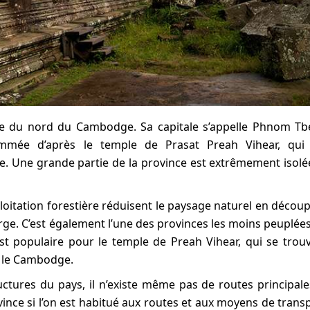
e du nord du Cambodge. Sa capitale s’appelle Phnom T
mmée d’après le temple de Prasat Preah Vihear, qui 
e. Une grande partie de la province est extrêmement isolé
oitation forestière réduisent le paysage naturel en décou
rge. C’est également l’une des provinces les moins peuplée
t populaire pour le temple de Preah Vihear, qui se trou
et le Cambodge.
ctures du pays, il n’existe même pas de routes principales
ovince si l’on est habitué aux routes et aux moyens de trans