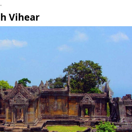
.
ah Vihear