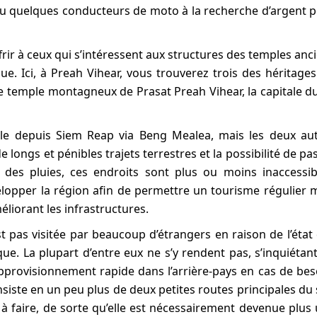
s ou quelques conducteurs de moto à la recherche d’argent 
ffrir à ceux qui s’intéressent aux structures des temples anc
que. Ici, à Preah Vihear, vous trouverez trois des héritages
le temple montagneux de Prasat Preah Vihear, la capitale d
ble depuis Siem Reap via Beng Mealea, mais les deux au
 de longs et pénibles trajets terrestres et la possibilité de pa
 des pluies, ces endroits sont plus ou moins inaccessib
opper la région afin de permettre un tourisme régulier 
liorant les infrastructures.
t pas visitée par beaucoup d’étrangers en raison de l’état
ue. La plupart d’entre eux ne s’y rendent pas, s’inquiétan
approvisionnement rapide dans l’arrière-pays en cas de bes
onsiste en un peu plus de deux petites routes principales du
ou à faire, de sorte qu’elle est nécessairement devenue plus