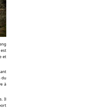
beng
est
e et
pant
s du
ve à
. Il
port