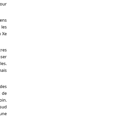
pour
iens
 les
u Xe
tres
sser
les.
mais
 des
t de
oin.
 sud
 une