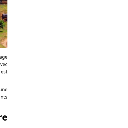
tage
avec
 est
 une
onts
re