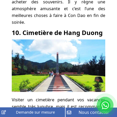
acheter des souvenirs. Il y règne une
atmosphère amusante et c’est l’une des
meilleures choses à faire à Con Dao en fin de
soirée.
10. Cimetière de Hang Duong
Visiter un cimetière pendant vos vacances
semble très lugubre, mais il est recommandé
Demande sur mesure
Nous contacter
de visiter le cimetière de Hang Duong. Environ