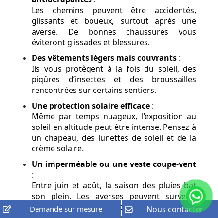
Les chemins peuvent être accidentés,
glissants et boueux, surtout après une
averse. De bonnes chaussures vous
éviteront glissades et blessures.
Des vêtements légers mais couvrants
:
Ils vous protègent à la fois du soleil, des
piqûres d’insectes et des broussailles
rencontrées sur certains sentiers.
Une protection solaire efficace
:
Même par temps nuageux, l’exposition au
soleil en altitude peut être intense. Pensez à
un chapeau, des lunettes de soleil et de la
crème solaire.
Un imperméable ou une veste coupe-vent
:
Entre juin et août, la saison des pluies bat
son plein. Les averses peuvent survenir
rapidement, il est donc préférable d’avoir un
Demande sur mesure
Nous contacter
vêtement de pluie léger toujours à portée