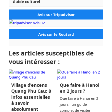
Guide culturel
Avis sur Tripadvisor
Avis sur le Routard
Les articles susceptibles de
vous intéresser :
Village d’encens
Que faire à Hanoi
t
V
Quang Phu Cau: 8
en 2 jours ?
a
infos essentielles
Que faire à Hanoi en 2
à savoir
Vi
jours : un guide
absolument
Ha
complet de visiter