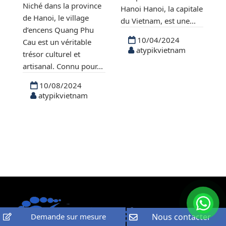
Niché dans la province
d’
Hanoi Hanoi, la capitale
de Hanoi, le village
ab
ue
du Vietnam, est une...
d’encens Quang Phu
de
t
10/04/2024
Cau est un véritable
tr
atypikvietnam
trésor culturel et
au
artisanal. Connu pour...
dé
10/08/2024
atypikvietnam
Demande sur mesure
Nous contacter